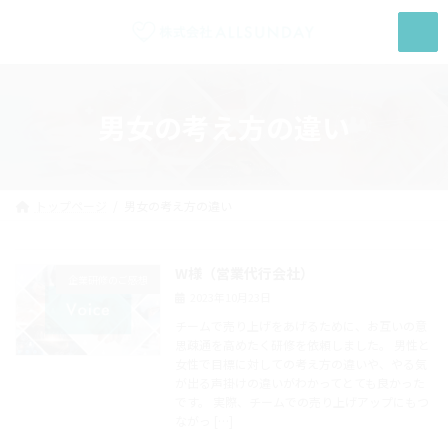
コ
ナ
ン
ビ
テ
ゲ
ン
ー
ツ
シ
へ
ョ
男女の考え方の違い
ス
ン
キ
に
ッ
移
プ
動
トップページ
男女の考え方の違い
W様（営業代行会社）
企業研修のご感想
2023年10月23日
チームで売り上げをあげるために、お互いの意
思疎通を高めたく研修を依頼しました。 男性と
女性で目標に対しての考え方の違いや、やる気
が出る声掛けの違いがわかってとても良かった
です。 実際、チームでの売り上げアップにもつ
ながっ […]