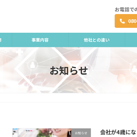
お電話で
080
要
事業内容
他社との違い
お知らせ
会社が4歳にな
お知らせ