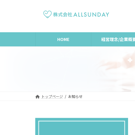
コ
ナ
ン
ビ
テ
ゲ
ン
ー
ツ
シ
へ
ョ
HOME
経営理念/企業概
ス
ン
キ
に
ッ
移
プ
動
トップページ
お知らせ