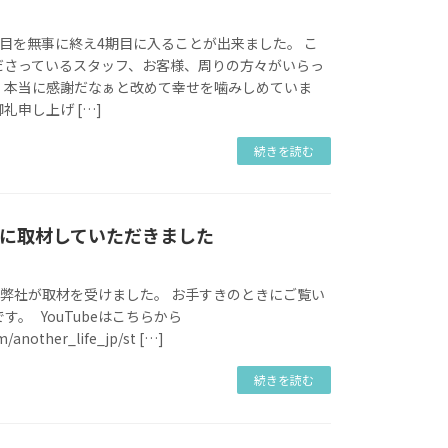
目を無事に終え4期目に入ることが出来ました。 こ
ださっているスタッフ、お客様、周りの方々がいらっ
、本当に感謝だなぁと改めて幸せを噛みしめていま
礼申し上げ […]
続きを読む
ife様に取材していただきました
fe様より弊社が取材を受けました。 お手すきのときにご覧い
す。 YouTubeはこちらから
om/another_life_jp/st […]
続きを読む