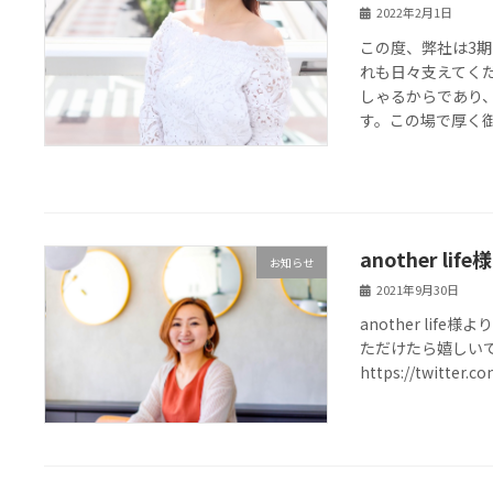
2022年2月1日
この度、弊社は3期
れも日々支えてく
しゃるからであり
す。この場で厚く御
another l
お知らせ
2021年9月30日
another li
ただけたら嬉しいで
https://twitter.c