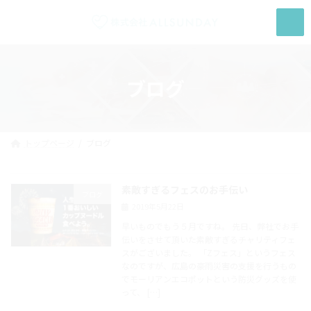
コ
ナ
ン
ビ
テ
ゲ
ン
ー
ツ
シ
へ
ョ
ブログ
ス
ン
キ
に
ッ
移
プ
動
トップページ
ブログ
素敵すぎるフェスのお手伝い
ブログ
2019年5月22日
早いものでもう５月ですね。 先日、弊社でお手
伝いをさせて頂いた素敵すぎるチャリティフェ
スがございました。 「Zフェス」というフェス
なのですが、広島の豪雨災害の支援を行うもの
でモーリアンエコポットという防災グッズを使
って、 […]